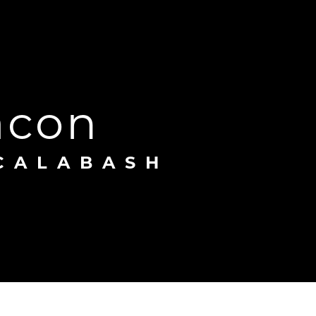
âcon
 CALABASH