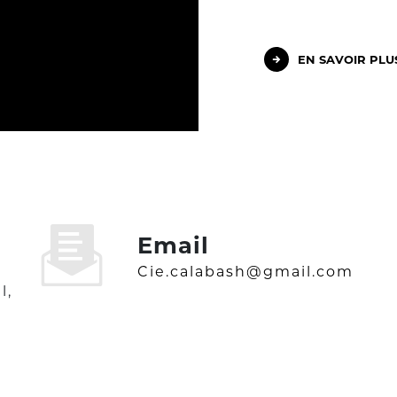
EN SAVOIR PLU
Email
cie.calabash@gmail.com
l,