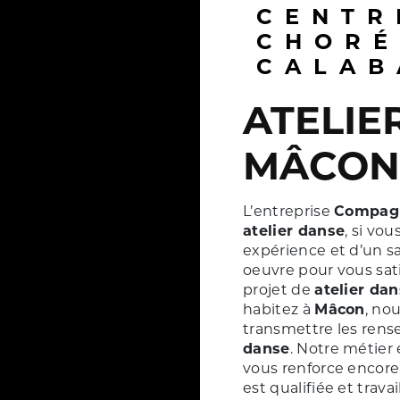
CENTRE
CHORÉ
CALAB
ATELIER DANSE À
MÂCON
L’entreprise
Compag
atelier danse
, si vo
expérience et d’un sa
oeuvre pour vous sat
projet de
atelier da
habitez à
Mâcon
, no
transmettre les rens
danse
. Notre métier 
vous renforce encore 
est qualifiée et trava