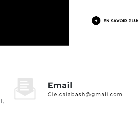
EN SAVOIR PLU
Email
cie.calabash@gmail.com
l,