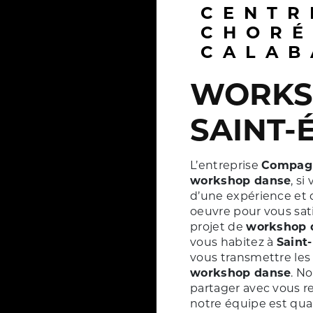
CENTRE
CHORÉ
CALAB
WORKSHOP DANSE À
SAINT-
L’entreprise
Compag
workshop danse
, si
d’une expérience et d
oeuvre pour vous sat
projet de
workshop 
vous habitez à
Saint
vous transmettre les
workshop danse
. N
partager avec vous re
notre équipe est quali