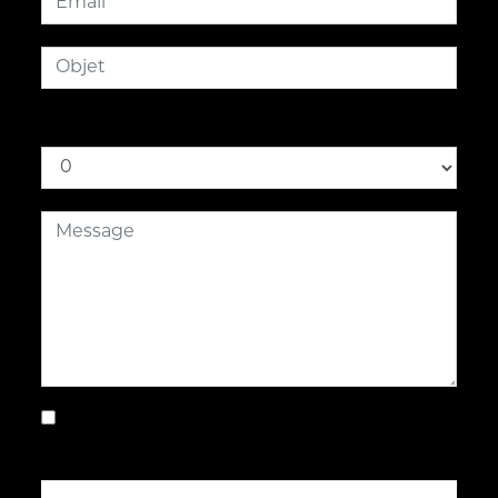
Combien font trois plus neuf
En cochant cette case, j'accepte les
conditions particulières ci-dessous **