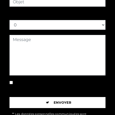
Combien font huit plus sept
En cochant cette case, j'accepte les
conditions particulières ci-dessous **
ENVOYER
** Les données personnelles communiquées sont