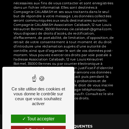
nécessaires aux fins de vous contacter et sont enregistrées
dans un fichier informatisé. Elles sont destinées à
Compagnie CALABASH et ses sous-traitants dans le seul
but de répondre à votre message. Les données collectées
seront communiquées aux seuls destinataires suivants:
Compagnie CALABASH Association Calabash, 12 rue Louis
Kérautret Botmel, 35000 Rennes cie.calabash@gmail.com.
Vous disposez de droits d’accès, de rectification,
d’effacement, de portabilité, de limitation, d’opposition, de
retrait de votre consentement à tout moment et du droit
d’introduire une réclamation auprès d’une autorité de
contrôle, ainsi que d’organiser le sort de vos données post-
mortem. Vous pouvez exercer ces droits par voie postale à
l'adresse Association Calabash, 12 rue Louis Kérautret
Botmel, 35000 Rennes ou par courrier électronique à
l'adresse cie.calabash@gmail.com. Un justificatif d'identité
pourra vous être demandé. Nous conservons vos données
pendant la période de prise de contact puis pendant la
durée de prescription légale aux fins probatoires et de
gestion des contentieux. Vous avez le droit de vous inscrire
Ce site utilise des cookies et
sur la liste d'opposition au démarchage téléphonique,
vous donne le contrôle sur
disponible à cette adresse:
Bloctel.gouv.fr
. Consultez le site
ceux que vous souhaitez
cnil.fr pour plus d’informations sur vos droits.
activer
Tout accepter
RECHERCHES FRÉQUENTES