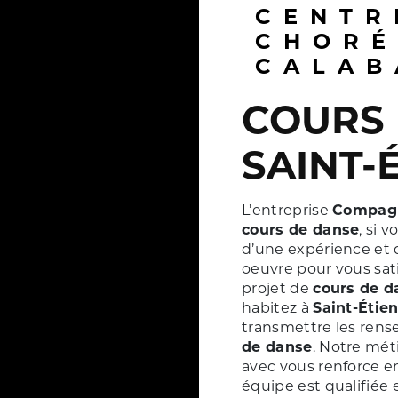
CENTRE
CHORÉ
CALAB
COURS DE DANSE À
SAINT-
L’entreprise
Compag
cours de danse
, si 
d’une expérience et d
oeuvre pour vous sat
projet de
cours de d
habitez à
Saint-Étie
transmettre les rens
de danse
. Notre mét
avec vous renforce en
équipe est qualifiée e