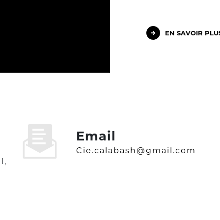
EN SAVOIR PLU
Email
cie.calabash@gmail.com
l,