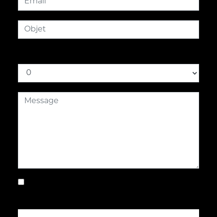
Combien font deux plus six
En cochant cette case, j'accepte les
conditions particulières ci-dessous **