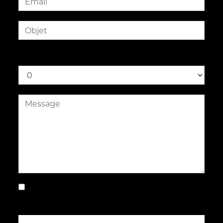
Combien font huit plus huit
En cochant cette case, j'accepte les
conditions particulières ci-dessous **