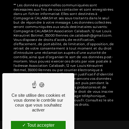
** Les données personnelles communiquées sont
nécessaires aux fins de vous contacter et sont enregistrées
dans un fichier informatisé. Elles sont destinées à
Compagnie CALABASH et ses sous-traitants dans le seul
but de répondre à votre message. Les données collectées
seront communiquées aux seuls destinataires suivants:
Compagnie CALABASH Association Calabash, 12 rue Louis
Kérautret Botmel, 35000 Rennes cie.calabash@gmail.com.
Vous disposez de droits d’accès, de rectification,
d’effacement, de portabilité, de limitation, d’opposition, de
retrait de votre consentement à tout moment et du droit
d’introduire une réclamation auprès d’une autorité de
contrôle, ainsi que d’organiser le sort de vos données post-
mortem. Vous pouvez exercer ces droits par voie postale à
l'adresse Association Calabash, 12 rue Louis Kérautret
Botmel, 35000 Rennes ou par courrier électronique à
l'adresse cie.calabash@gmail.com. Un justificatif d'identité
pourra vous être demandé. Nous conservons vos données
pendant la période de prise de contact puis pendant la
durée de prescription légale aux fins probatoires et de
gestion des contentieux. Vous avez le droit de vous inscrire
Ce site utilise des cookies et
sur la liste d'opposition au démarchage téléphonique,
vous donne le contrôle sur
disponible à cette adresse:
Bloctel.gouv.fr
. Consultez le site
ceux que vous souhaitez
cnil.fr pour plus d’informations sur vos droits.
activer
Tout accepter