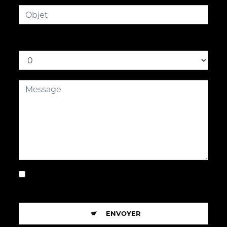
Combien font quatre plus cinq
En cochant cette case, j'accepte les
conditions particulières ci-dessous **
ENVOYER