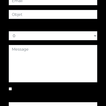
Combien font six plus trois
En cochant cette case, j'accepte les
conditions particulières ci-dessous **